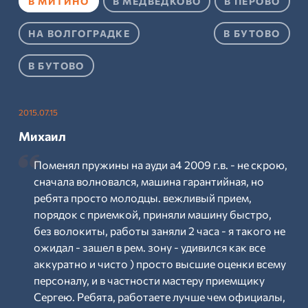
В МИТИНО
В МЕДВЕДКОВО
В ПЕРОВО
НА ВОЛГОГРАДКЕ
В БУТОВО
В БУТОВО
2015.07.15
Михаил
Поменял пружины на ауди а4 2009 г.в. - не скрою,
сначала волновался, машина гарантийная, но
ребята просто молодцы. вежливый прием,
порядок с приемкой, приняли машину быстро,
без волокиты, работы заняли 2 часа - я такого не
ожидал - зашел в рем. зону - удивился как все
аккуратно и чисто ) просто высшие оценки всему
персоналу, и в частности мастеру приемщику
Сергею. Ребята, работаете лучше чем официалы,