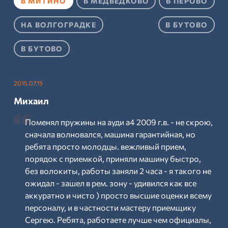
В МИТИНО
В МЕДВЕДКОВО
В ПЕРОВО
НА ВОЛГОГРАДКЕ
В БУТОВО
В БУТОВО
2015.07.15
Михаил
Поменял пружины на ауди а4 2009 г.в. - не скрою,
сначала волновался, машина гарантийная, но
ребята просто молодцы. вежливый прием,
порядок с приемкой, приняли машину быстро,
без волокиты, работы заняли 2 часа - я такого не
ожидал - зашел в рем. зону - удивился как все
аккуратно и чисто ) просто высшие оценки всему
персоналу, и в частности мастеру приемщику
Сергею. Ребята, работаете лучше чем официалы,